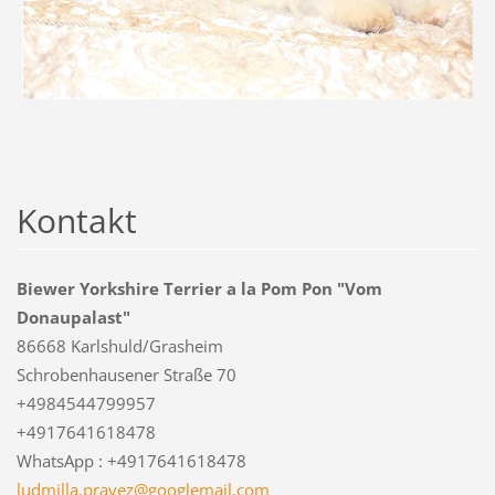
Kontakt
Biewer Yorkshire Terrier a la Pom Pon "Vom
Donaupalast"
86668 Karlshuld/Grasheim
Schrobenhausener Straße 70
+4984544799957
+4917641618478
WhatsApp : +4917641618478
ludmilla
.pravez@
googlema
il.com