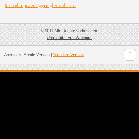
ludmilla
.pravez@
googlema
il.com
© 2011 Alle Rechte vorbehalten.
Unterstützt von Webnode
Anzeigen:
Mobile Version
|
Standard Version