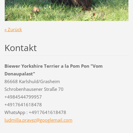
« Zurück
Kontakt
Biewer Yorkshire Terrier a la Pom Pon "Vom
Donaupalast"
86668 Karlshuld/Grasheim
Schrobenhausener Straße 70
+4984544799957
+4917641618478
WhatsApp : +4917641618478
ludmilla
.pravez@
googlema
il.com