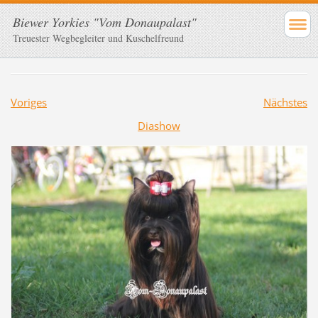
Biewer Yorkies "Vom Donaupalast"
Treuester Wegbegleiter und Kuschelfreund
Voriges
Nächstes
Diashow