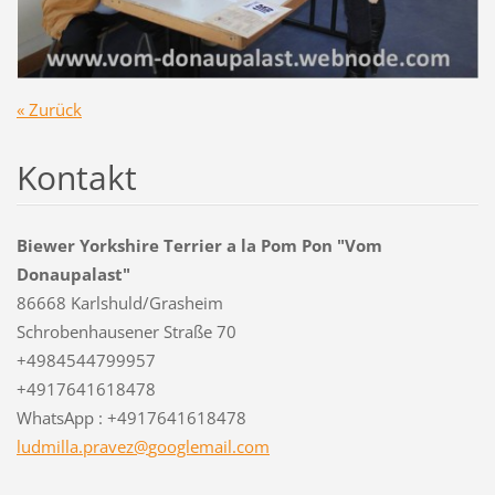
« Zurück
Kontakt
Biewer Yorkshire Terrier a la Pom Pon "Vom
Donaupalast"
86668 Karlshuld/Grasheim
Schrobenhausener Straße 70
+4984544799957
+4917641618478
WhatsApp : +4917641618478
ludmilla
.pravez@
googlema
il.com